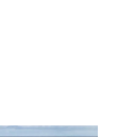
profissional para lhe ajudar a
encontrar a maneira mais rápida,
confortável, segura e econômica de
adquirir seu pacote de viagem!
Comodidade e segurança.
Não perca horas da sua vida
pesquisando por pacotes de viagem e
evite problemas que podem atrapalhar
a sua experiência de viajar!