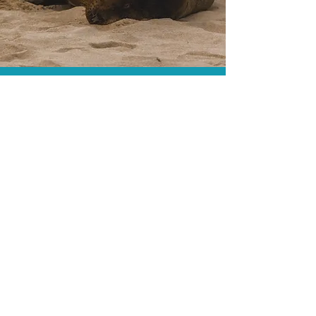
O menor preço.
Acordos comerciais e acesso a
sistemas de reserva exclusivos nos
permitem encontrar o melhor preço
para sua viagem!
Assessoria profissional.
Conte com um agente de viagens