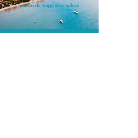
pacote de viagens completo!
O menor preço.
Acordos comerciais e acesso a
sistemas de reserva exclusivos nos
permitem encontrar o melhor preço
para sua viagem!
Assessoria profissional.
Conte com um agente de viagens