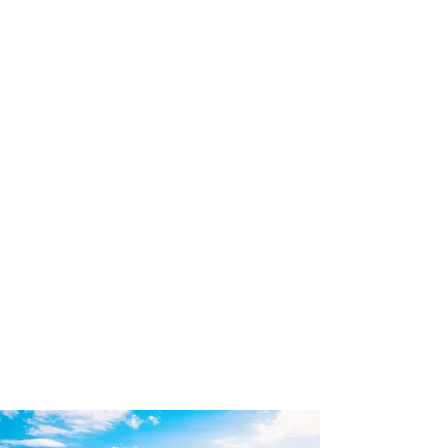
profissional para lhe ajudar a
encontrar a maneira mais rápida,
confortável, segura e econômica de
adquirir seu pacote de viagem!
Comodidade e segurança.
Não perca horas da sua vida
pesquisando por pacotes de viagem e
evite problemas que podem atrapalhar
a sua experiência de viajar!