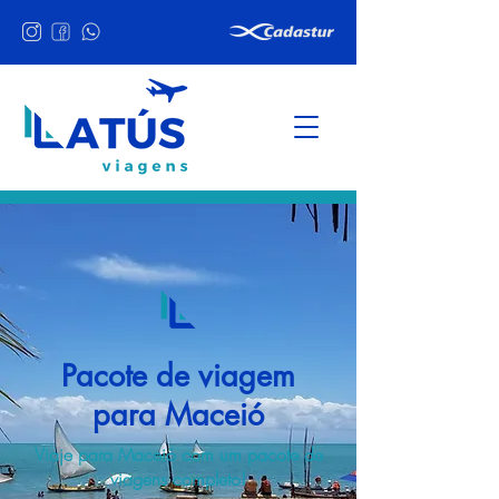
Pacote de viagem
para Maceió
Viaje para Maceió com um pacote de
viagens completo!