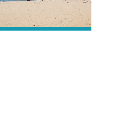
O menor preço.
Acordos comerciais e acesso a
sistemas de reserva exclusivos nos
permitem encontrar o melhor preço
para sua viagem!
Assessoria profissional.
Conte com um agente de viagens