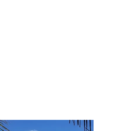
profissional para lhe ajudar a
encontrar a maneira mais rápida,
confortável, segura e econômica de
adquirir seu pacote de viagem!
Comodidade e segurança.
Não perca horas da sua vida
pesquisando por pacotes de viagem e
evite problemas que podem atrapalhar
a sua experiência de viajar!