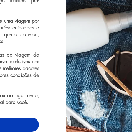
s turísticos pré-
de uma viagem por
pré-selecionados e
a que o planejou,
os.
ras de viagem do
rva exclusivos nos
os melhores pacotes
ores condições de
u ao lugar certo,
eal para você.