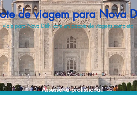
ote de viagem para Nova D
Viaje para Nova Délhi com um pacote de viagens completo!
Assessoria profissional.
Conte com um agente de viagens
profissional para lhe ajudar a encontrar a
maneira mais rápida, confortável, segura e
econômica de adquirir seu pacote de
viagem!