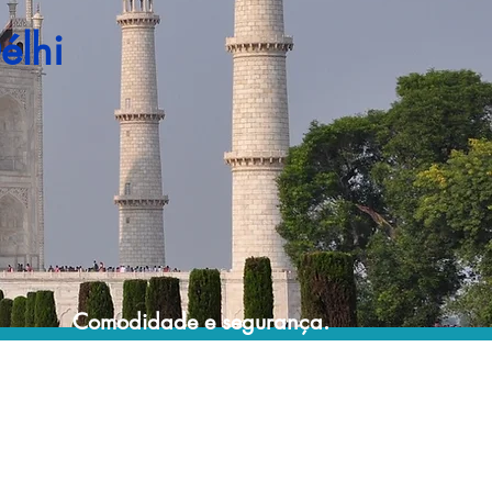
élhi
Comodidade e segurança.
Não perca horas da sua vida pesquisando
por pacotes de viagem e evite problemas
que podem atrapalhar a sua experiência de
viajar!