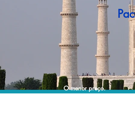
Pac
O menor preço.
Acordos comerciais e acesso a sistemas de
reserva exclusivos nos permitem encontrar o
melhor preço para sua viagem!