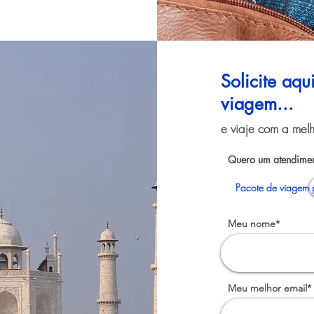
Solicite aq
viagem...
e viaje com a melh
Quero um atendimen
Pacote de viagem 
Meu nome*
Meu melhor email*