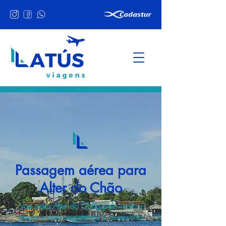
Passagem aérea para
Alter do Chão
Voe para Alter do Chão pelo melhor
preço e com segurança e assessoria