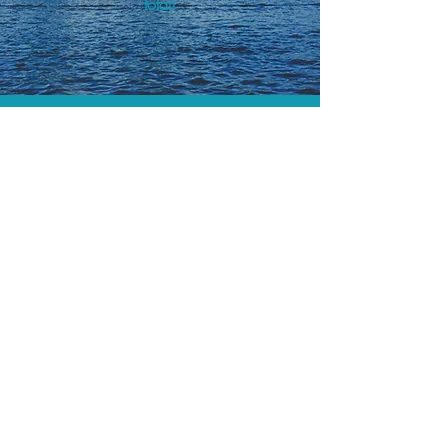
total!
A menor tarifa.
Acordos comerciais e acesso a
sistemas de reserva exclusivos nos
permitem encontrar a menor tarifa para
sua passagem aérea!
Assessoria profissional.
Conte com um agente de viagens