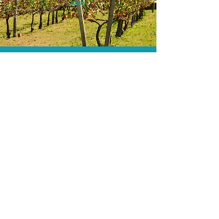
total!
A menor tarifa.
Acordos comerciais e acesso a
sistemas de reserva exclusivos nos
permitem encontrar a menor tarifa para
sua passagem aérea!
Assessoria profissional.
Conte com um agente de viagens