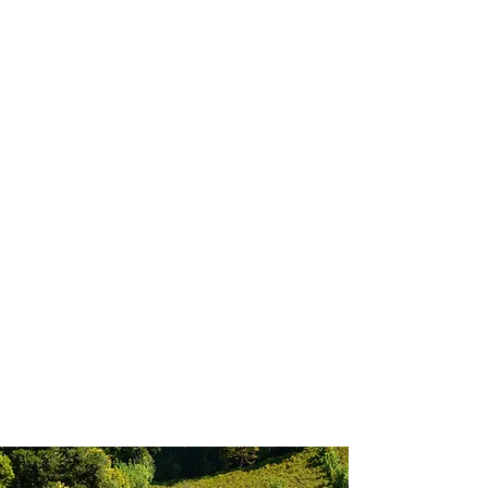
profissional para lhe ajudar a
encontrar a maneira mais rápida,
confortável, segura e econômica de
chegar ao seu destino!
Comodidade e segurança.
Não perca horas da sua vida
pesquisando por passagens aéreas e
evite problemas que podem atrapalhar
o seu embarque!