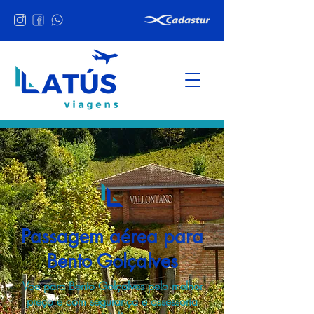
Passagem aérea para
Bento Golçalves
Voe para Bento Golçalves pelo melhor
preço e com segurança e assessoria