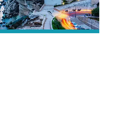
A menor tarifa.
Acordos comerciais e acesso a
sistemas de reserva exclusivos nos
permitem encontrar a menor tarifa para
sua passagem aérea!
Assessoria profissional.
Conte com um agente de viagens