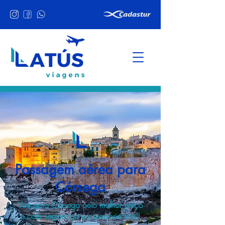
Passagem aérea para
Córsega
Voe para Córsega pelo melhor preço
e com segurança e assessoria total!