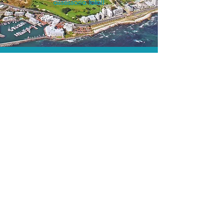
assessoria total!
A menor tarifa.
Acordos comerciais e acesso a
sistemas de reserva exclusivos nos
permitem encontrar a menor tarifa para
sua passagem aérea!
Assessoria profissional.
Conte com um agente de viagens