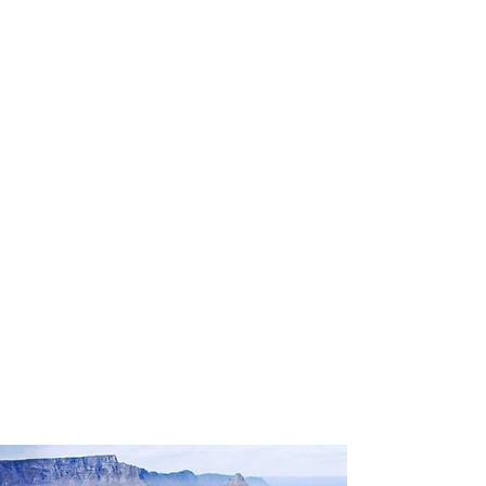
profissional para lhe ajudar a
encontrar a maneira mais rápida,
confortável, segura e econômica de
chegar ao seu destino!
Comodidade e segurança.
Não perca horas da sua vida
pesquisando por passagens aéreas e
evite problemas que podem atrapalhar
o seu embarque!