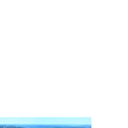
profissional para lhe ajudar a
encontrar a maneira mais rápida,
confortável, segura e econômica de
chegar ao seu destino!
Comodidade e segurança.
Não perca horas da sua vida
pesquisando por passagens aéreas e
evite problemas que podem atrapalhar
o seu embarque!