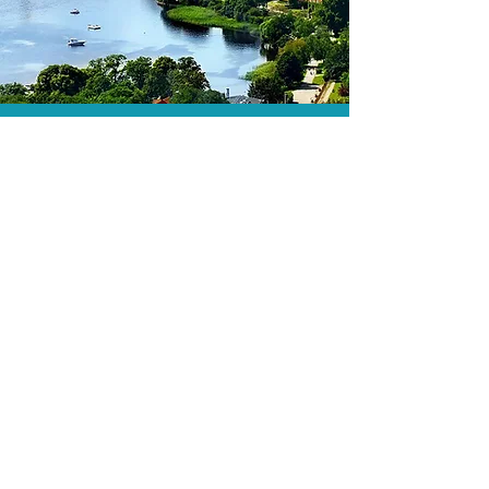
A menor tarifa.
Acordos comerciais e acesso a
sistemas de reserva exclusivos nos
permitem encontrar a menor tarifa para
sua passagem aérea!
Assessoria profissional.
Conte com um agente de viagens