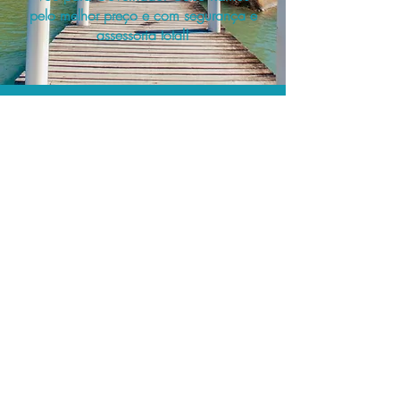
pelo melhor preço e com segurança e
assessoria total!
A menor tarifa.
Acordos comerciais e acesso a
sistemas de reserva exclusivos nos
permitem encontrar a menor tarifa para
sua passagem aérea!
Assessoria profissional.
Conte com um agente de viagens