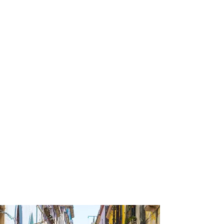
profissional para lhe ajudar a
encontrar a maneira mais rápida,
confortável, segura e econômica de
chegar ao seu destino!
Comodidade e segurança.
Não perca horas da sua vida
pesquisando por passagens aéreas e
evite problemas que podem atrapalhar
o seu embarque!