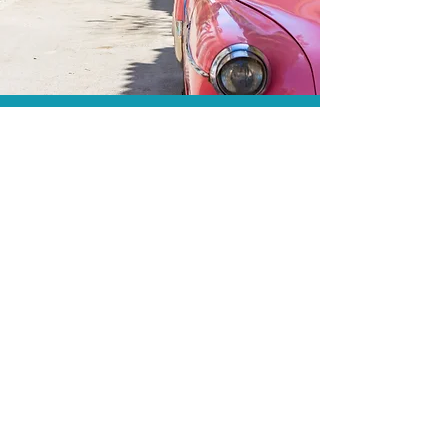
A menor tarifa.
Acordos comerciais e acesso a
sistemas de reserva exclusivos nos
permitem encontrar a menor tarifa para
sua passagem aérea!
Assessoria profissional.
Conte com um agente de viagens