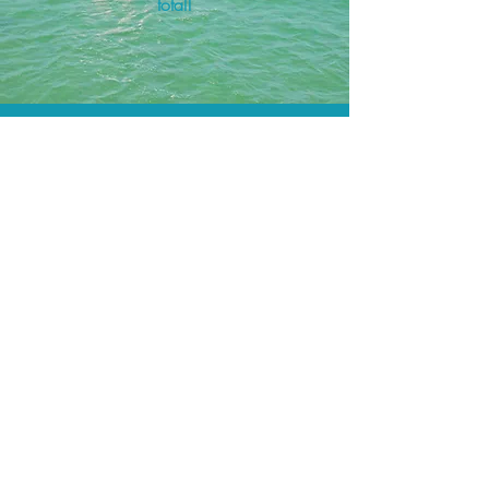
total!
A menor tarifa.
Acordos comerciais e acesso a
sistemas de reserva exclusivos nos
permitem encontrar a menor tarifa para
sua passagem aérea!
Assessoria profissional.
Conte com um agente de viagens