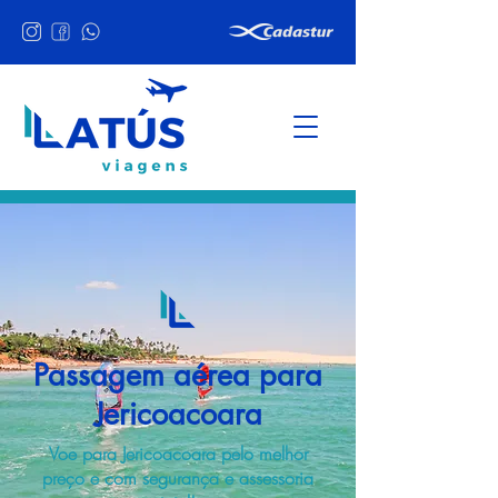
Passagem aérea para
Jericoacoara
Voe para Jericoacoara pelo melhor
preço e com segurança e assessoria