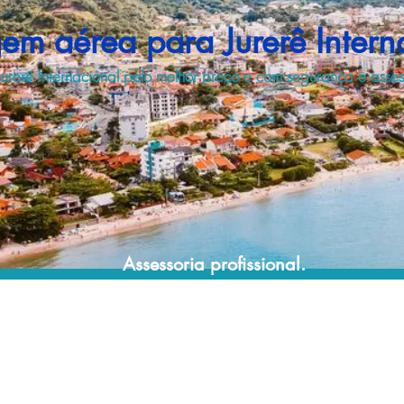
em aérea para Jurerê Intern
urerê Internacional pelo melhor preço e com segurança e assess
Assessoria profissional.
Conte com um agente de viagens
profissional para lhe ajudar a encontrar a
maneira mais rápida, confortável, segura e
econômica de chegar ao seu destino!