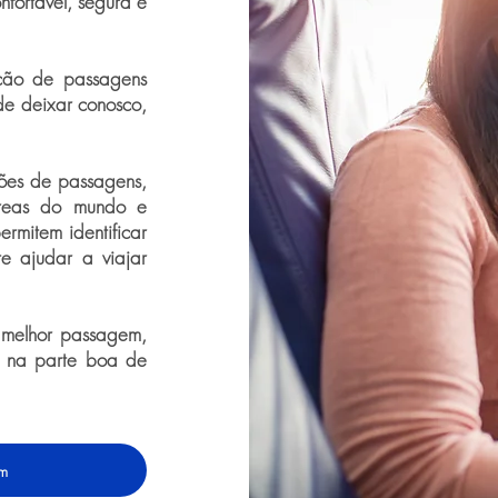
fortável, segura e
ição de passagens
de deixar conosco,
ões de passagens,
éreas do mundo e
ermitem identificar
te ajudar a viajar
 melhor passagem,
 na parte boa de
em