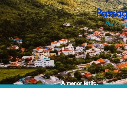
Passag
Voe para J
A menor tarifa.
Acordos comerciais e acesso a sistemas de
reserva exclusivos nos permitem encontrar a
menor tarifa para sua passagem aérea!