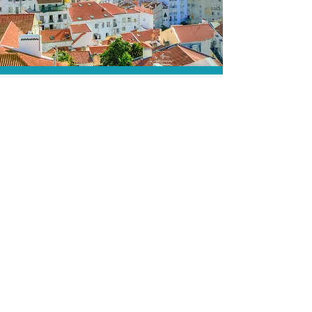
A menor tarifa.
Acordos comerciais e acesso a
sistemas de reserva exclusivos nos
permitem encontrar a menor tarifa para
sua passagem aérea!
Assessoria profissional.
Conte com um agente de viagens