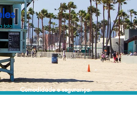
les
 total!
Comodidade e segurança.
Não perca horas da sua vida pesquisando
por passagens aéreas e evite problemas
que podem atrapalhar o seu embarque!