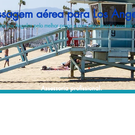
ssagem aérea para Los Ange
ra Los Angeles pelo melhor preço e com segurança e assessoria
Assessoria profissional.
Conte com um agente de viagens
profissional para lhe ajudar a encontrar a
maneira mais rápida, confortável, segura e
econômica de chegar ao seu destino!