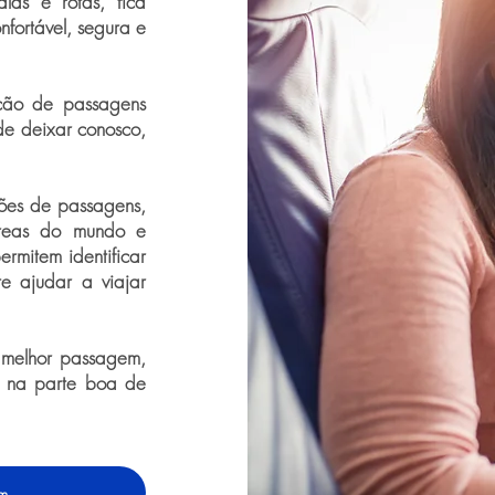
las e rotas, fica
fortável, segura e
ição de passagens
de deixar conosco,
ões de passagens,
éreas do mundo e
ermitem identificar
te ajudar a viajar
 melhor passagem,
 na parte boa de
em