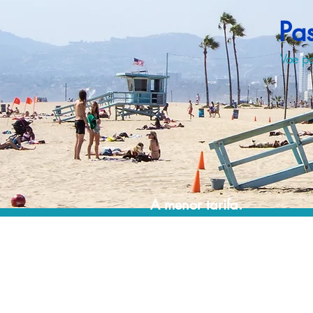
Pa
Voe pa
A menor tarifa.
Acordos comerciais e acesso a sistemas de
reserva exclusivos nos permitem encontrar a
menor tarifa para sua passagem aérea!