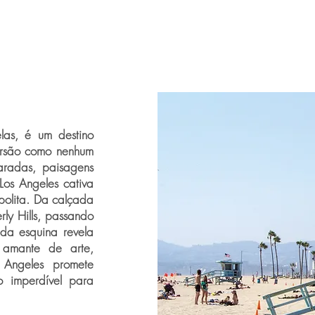
las, é um destino
versão como nenhum
aradas, paisagens
Los Angeles cativa
opolita. Da calçada
ly Hills, passando
da esquina revela
 amante de arte,
s Angeles promete
o imperdível para