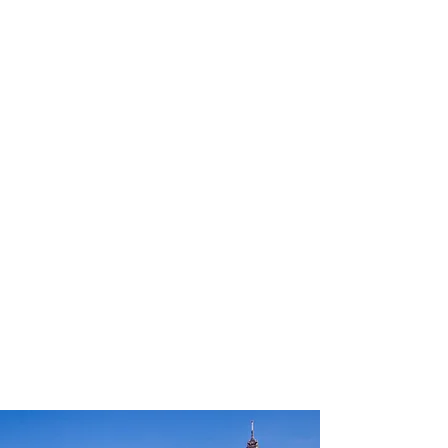
profissional para lhe ajudar a
encontrar a maneira mais rápida,
confortável, segura e econômica de
chegar ao seu destino!
Comodidade e segurança.
Não perca horas da sua vida
pesquisando por passagens aéreas e
evite problemas que podem atrapalhar
o seu embarque!