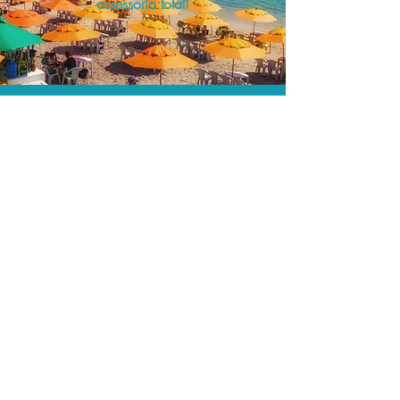
assessoria total!
A menor tarifa.
Acordos comerciais e acesso a
sistemas de reserva exclusivos nos
permitem encontrar a menor tarifa para
sua passagem aérea!
Assessoria profissional.
Conte com um agente de viagens