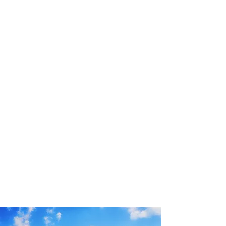
profissional para lhe ajudar a
encontrar a maneira mais rápida,
confortável, segura e econômica de
chegar ao seu destino!
Comodidade e segurança.
Não perca horas da sua vida
pesquisando por passagens aéreas e
evite problemas que podem atrapalhar
o seu embarque!