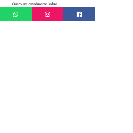
Quero um atendimento sobre
Passagem aérea para Porto de Galinhas
Meu nome*
Sobrenome*
Meu melhor email*
Meu WhatsApp (com DDD)*
Caso deseje, deixe aqui outras
informações