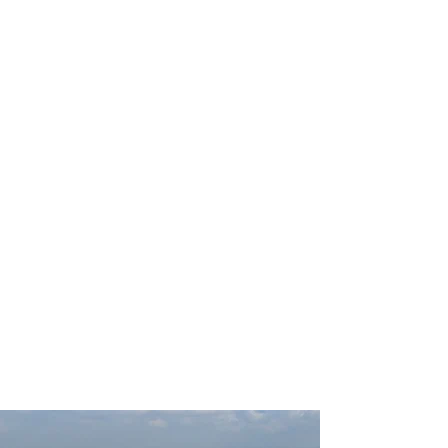
profissional para lhe ajudar a
encontrar a maneira mais rápida,
confortável, segura e econômica de
chegar ao seu destino!
Comodidade e segurança.
Não perca horas da sua vida
pesquisando por passagens aéreas e
evite problemas que podem atrapalhar
o seu embarque!