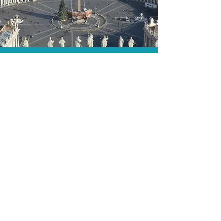
A menor tarifa.
Acordos comerciais e acesso a
sistemas de reserva exclusivos nos
permitem encontrar a menor tarifa para
sua passagem aérea!
Assessoria profissional.
Conte com um agente de viagens