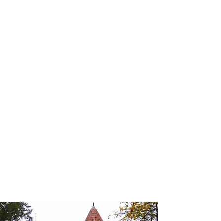
profissional para lhe ajudar a
encontrar a maneira mais rápida,
confortável, segura e econômica de
chegar ao seu destino!
Comodidade e segurança.
Não perca horas da sua vida
pesquisando por passagens aéreas e
evite problemas que podem atrapalhar
o seu embarque!