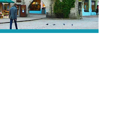
A menor tarifa.
Acordos comerciais e acesso a
sistemas de reserva exclusivos nos
permitem encontrar a menor tarifa para
sua passagem aérea!
Assessoria profissional.
Conte com um agente de viagens