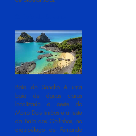
3. Baía do Sancho
Baía do Sancho é uma 
baía de águas claras 
localizada a oeste do 
Morro Dois Irmãos e a leste 
da Baía dos Golfinhos, no 
arquipélago de Fernando 