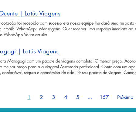
Quente | Latús Viagens
cotação foi recebido com sucesso e a nossa equipe lhe dará uma resposta o
 ​ Email: ​ WhatsApp: ​ Mensagem: ​ Quer receber uma resposta imediata ao s
o WhatsApp Voltar ao site
agogi | Latús Viagens
ara Maragogi com um pacote de viagens completo! O menor preço. Acordos
 o melhor preço para sua viagem! Assessoria profissional. Conte com um agen
a, confortável, segura e econômica de adquirir seu pacote de viagem! Com
 de viagem e evite problemas que podem atrapalhar a sua experiência de via
r cotação de pacote ​ Next Slide Button Next Slide Button ​ ​ Next Slide Button N
ado no litoral norte de Alagoas, conhecido por suas águas cristalinas em to
eslumbrante. Conhecido como o Caribe brasileiro, Maragogi é um convite 
Anterior
1
2
3
4
5
...
157
Próximo
idade marinha presente nos famosos corais da região. Com passeios de cata
 é o destino perfeito para quem deseja viver experiências únicas em meio à
Atenção: algumas das imagens apresentadas possuem a licença Creative Com
i em movimento... Assista ao vídeo que selecionamos para você e descubr
cote Pacotes de viagem Pacotes de viagens diferem-se de viagens personali
 pré-programados em um mesmo produto. Se um pacote reduz o nível de per
vôos pré-selecionados e serviços programados escolhidos pela operadora qu