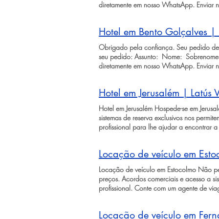
diretamente em nosso WhatsApp. Enviar n
Hotel em Bento Golçalves | 
Obrigado pela confiança. Seu pedido de 
seu pedido: Assunto: ​ Nome: ​ Sobrenome:
diretamente em nosso WhatsApp. Enviar n
Hotel em Jerusalém | Latús 
Hotel em Jerusalém Hospede-se em Jerusal
sistemas de reserva exclusivos nos permi
profissional para lhe ajudar a encontra
da sua vida pesquisando por hospedagem e
de hospedagem ​ ​ Solicitar cotação de hos
Locação de veículo em Esto
menos do que o local mais sagrado de tod
em Jerusalém que Cristo fez a sua última 
Locação de veículo em Estocolmo Não per
Jerusalém que o rei Davi estabeleceu a 
preços. Acordos comerciais e acesso a sis
cidade é um sítio arqueológico a céu abe
profissional. Conte com um agente de viag
o mundo para imergirem em experiências r
locação veicular! Comodidade e seguran
até mesmo as almas mais seculares, além d
locação veicular! ​ ​ Solicitar cotação de l
diversos outros pontos de interesse em I
Locação de veículo em Fer
Slide Button Next Slide Button ​ ​ Estoc