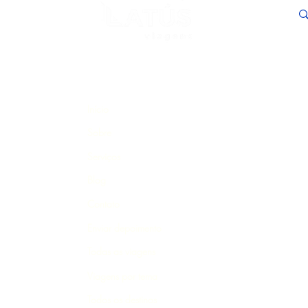
entrega preços mais competitivos. Acordo
exclusivos nos permitem identificar e ofe
pagamento. Se você busca um pacote de vi
cotação de pacote Solicite aqui sua cot
Pacote de viagem para Maragogi Meu n
Solicitar cotação de pacote
Início
Sobre
Serviços
Blog
Contato
Enviar depoimento
Todas as viagens
Viagens por tema
Todos os destinos