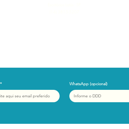
Escritórios Latús - SP
(14) 3815-5207
WhatsApp (opcional)