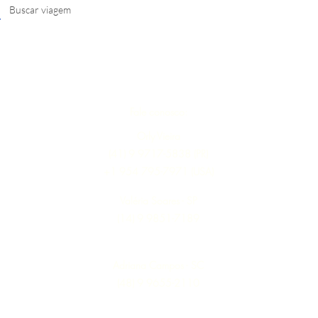
s comerciais com as melhores operadoras de viagem do Brasil e no exterior e
recer a nossos clientes os melhores pacotes de viagem pelos menores preços 
agens você chegou ao lugar certo, fale conosco e nos permita encontrar o 
ação de pacote de viagem... e viaje com a melhor assessoria e pelo menor 
ome* Sobrenome* Meu melhor email* Meu WhatsApp (com DDD)* Caso desej
Fale conosco:
Orly Vieira
(41) 9 9717-5838 (PR)
+1 954 795-7971 (USA)
Valéria Soares - SP
(14) 9 9851-7189
Adriana Campos - SC
(48) 9 9655-2110