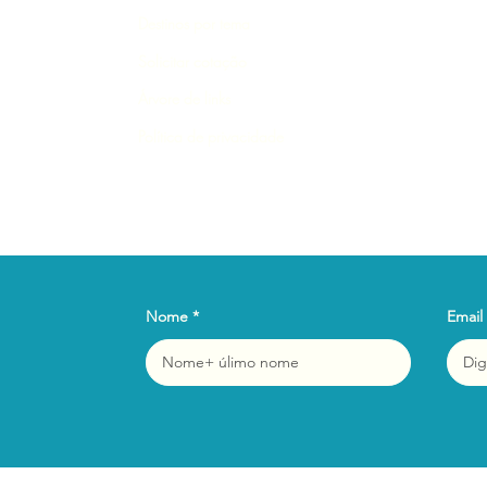
Destinos por tema
Solicitar cotação
Árvore de links
Política de privacidade
Nome
Email