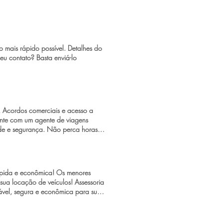
 mais rápido possível. Detalhes do
eu contato? Basta enviá-lo
. Acordos comerciais e acesso a
Conte com um agente de viagens
ade e segurança. Não perca horas
 hospedagem ​ ​ Solicitar cotação
 Button ​ ​ Jerusalém Jerusalém é nada
anismo, judaísmo e islamismo. Foi
mé ascendeu aos céus e foi em
rápida e econômica! Os menores
 segundo templo. Atualmente a
sua locação de veículos! Assessoria
rinos chegam todos os dias de todo
tável, segura e econômica para sua
e capaz de impactar profundamente
emas que podem atrapalhar a sua
 e ser o ponto de partida para
Slide Button Next Slide Button ​ ​ Next
itar cotação de hospedagem ​
ade se encontra com a tradição em