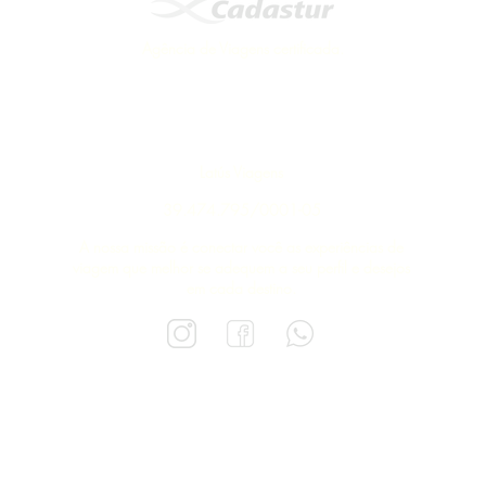
 acesso a sistemas de reserva
e com as melhores condições de
Agência de Viagens certificada.
pacote ideal para você. Solicitar
preço! Quero um atendimento sobre
e, deixe aqui outras informações
Latús Viagens
39.474.795/0001-05
A nossa missão é conectar você as experiências de
viagem que melhor se adequem a seu perfil e desejos
em cada destino.