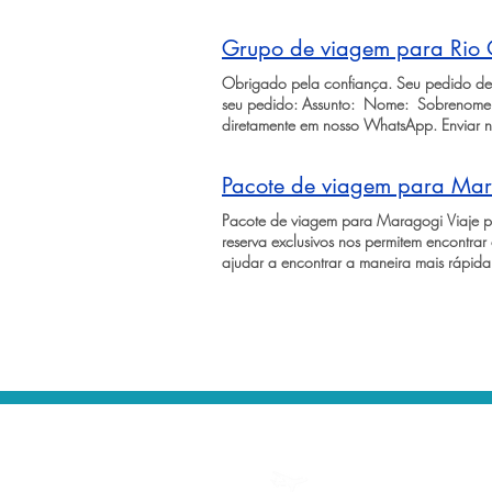
Grupo de viagem para Rio 
Obrigado pela confiança. Seu pedido de 
seu pedido: Assunto: ​ Nome: ​ Sobrenome:
diretamente em nosso WhatsApp. Enviar n
Pacote de viagem para Mar
Pacote de viagem para Maragogi Viaje p
reserva exclusivos nos permitem encontrar
ajudar a encontrar a maneira mais rápid
horas da sua vida pesquisando por pacotes
​ ​ Solicitar cotação de pacote ​ ​ Solicita
Maragogi é um verdadeiro paraíso localiz
e coqueirais que emolduram a paisagem d
paradisíacas e se encantar com a divers
culinária rica em frutos do mar, Maragogi
brasileiro. Solicitar cotação de pacote 
Marco Ankosqui - MTUR em Flickr Maragog
podem expressar! Solicitar cotação de pa
hospedagem e demais serviços turísticos
possuírem datas pré-agendadas, hotéis e 