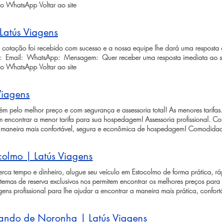
o WhatsApp Voltar ao site
Latús Viagens
cotação foi recebido com sucesso e a nossa equipe lhe dará uma resposta o
 ​ Email: ​ WhatsApp: ​ Mensagem: ​ Quer receber uma resposta imediata ao s
o WhatsApp Voltar ao site
Viagens
ém pelo melhor preço e com segurança e assessoria total! As menores tarifas
tem encontrar a menor tarifa para sua hospedagem! Assessoria profissional. 
r a maneira mais confortável, segura e econômica de hospedagem! Comodid
 evite problemas que podem atrapalhar sua estadia! ​ ​ Solicitar cotação de
pedagem ​ Next Slide Button Next Slide Button ​ ​ Next Slide Button Next Slide
colmo | Latús Viagens
o o mundo para as três grandes religiões monoteístas da humanidade: cristi
ceia, foi crucificado, morto e sepultado; foi em Jerusalém que o profeta Mao
ca tempo e dinheiro, alugue seu veículo em Estocolmo de forma prática, 
capital do povo judeu e onde o rei Salomão ergueu o templo de Salomão e o
temas de reserva exclusivos nos permitem encontrar os melhores preços para 
rto, igrejas, sinagogas e mesquitas se encontram por todos os lados e pereg
ens profissional para lhe ajudar a encontrar a maneira mais prática, confor
eligiosas ou culturais profundas e transformadoras. Jerusalém é uma cidad
ça. Não perca horas da sua vida pesquisando por locadoras e evite probl
e ter uma cena turística completa com excelentes hotéis, lojas e restaurantes
ocação ​ ​ Solicitar cotação de locação ​ ​ Solicitar cotação de locação ​ Next 
srael como o rio Jordão, o Mar Morto e as cidades de Belém e Nazaré. Solic
nando de Noronha | Latús Viagens
olmo Descubra Estocolmo, a deslumbrante capital da Suécia, onde a modernid