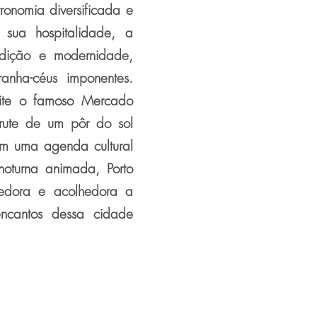
tronomia diversificada e
 sua hospitalidade, a
adição e modernidade,
ranha-céus imponentes.
isite o famoso Mercado
frute de um pôr do sol
om uma agenda cultural
noturna animada, Porto
cedora e acolhedora a
encantos dessa cidade