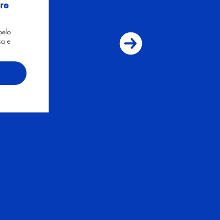
re
pelo
ça e