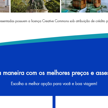
sentadas possuem a licença Creative Commons sob atribuição de crédito p
a maneira com os melhores preços e assess
Escolha a melhor opção para você e boa viagem!