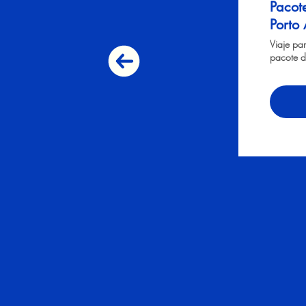
Pacot
Porto
Viaje pa
pacote d