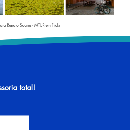
ara Renato Soares - MTUR em Flickr
oria total!