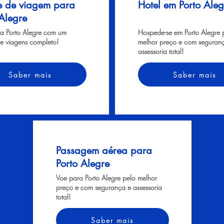
e de viagem para
Hotel em Porto Aleg
 Alegre
ra Porto Alegre com um
Hospede-se em Porto Alegre 
e viagens completo!
melhor preço e com seguran
assessoria total!
Saber mais
Saber mais
Passagem aérea para
Porto Alegre
Voe para Porto Alegre pelo melhor
preço e com segurança e assessoria
total!
Saber mais