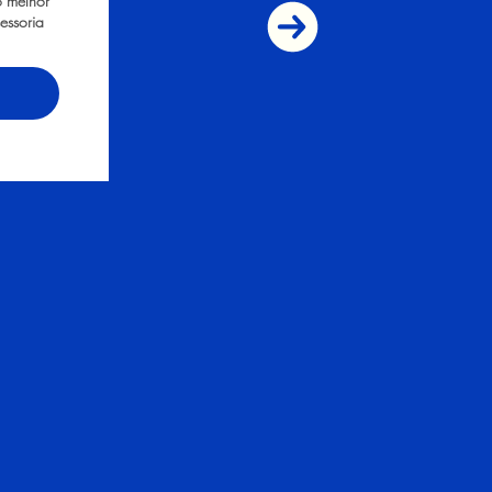
 melhor
essoria