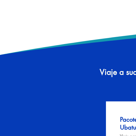
Viaje a su
Pacot
Ubat