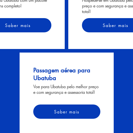
ra Ubatuba com um pacote
Hospede-se em Ubatuba pelo
ns completo!
preço e com segurança e ass
total!
Saber mais
Saber mais
Passagem aérea para
Ubatuba
Voe para Ubatuba pelo melhor preço
e com segurança e assessoria total!
Saber mais