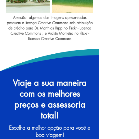
Atenção: algumas das imagens apresentadas
possuem a licença Creative Commons sob atribuição
de crédito para Dr. Matthias Ripp no Flickr - Licença
Creative Commons ; e Arakin Monteiro no Flickr -
Licença Creative Commons
Viaje a sua maneira
com os melhores
preços e assessoria
total!
Escolha a melhor opção para você e
boa viagem!