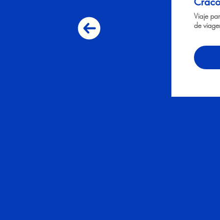
Cracó
Viaje pa
de viage