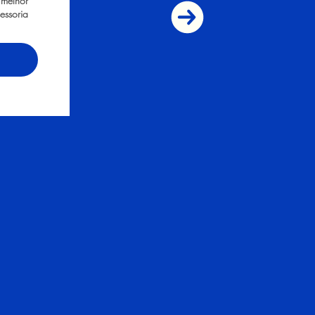
 melhor
essoria