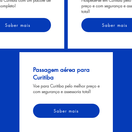
ra Curitiba com um pacote de
Hospede-se em Curitiba pelo
completo!
preço e com segurança e ass
total!
Saber mais
Saber mais
Passagem aérea para
Curitiba
Voe para Curitiba pelo melhor preço e
com segurança e assessoria total!
Saber mais