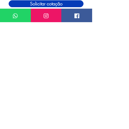
Solicitar cotação
Certified Travel Agency.
Latús Viagens
39.474.795
/0001-05
A nossa missão é conectar você as experiências