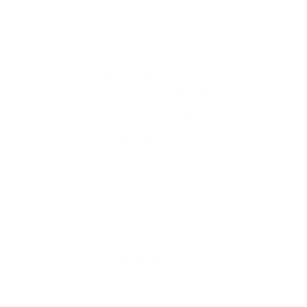
Fale conosco:
Orly Vieira
(41) 9 9717-5838 (PR)
+1 954 795-7971 (USA)
Valéria Soares - SP
(14) 9 9851-7189
Adriana Campos - SC
(48) 9 9655-2110
Escritórios Latús - SP
(14) 3815-5207