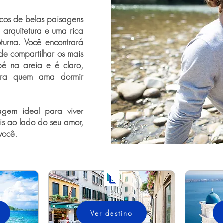
icos de belas paisagens
 arquitetura e uma rica
turna. Você encontrará
de compartilhar os mais
pé na areia e é claro,
para quem ama dormir
gem ideal para viver
is ao lado do seu amor,
você.
Ver destino