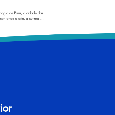
de viagem verdadeiramente 
agia de Paris, a cidade das 
or, onde a arte, a cultura e a 
 se fundem em uma 
nesquecível. Passeie pelas 
as de paralelepípedos, 
mponente Torre Eiffel, explore 
 museus como o Louvre e 
eliciosos croissants em cafés 
eixe-se encantar pela 
agnífica, pelos jardins 
e pela atmosfera romântica 
ada esquina parisiense. Paris 
rresistível para viver 
cos e inesquecíveis. Venha se 
dade que inspira poetas, 
ajantes de todo o mundo.
ior