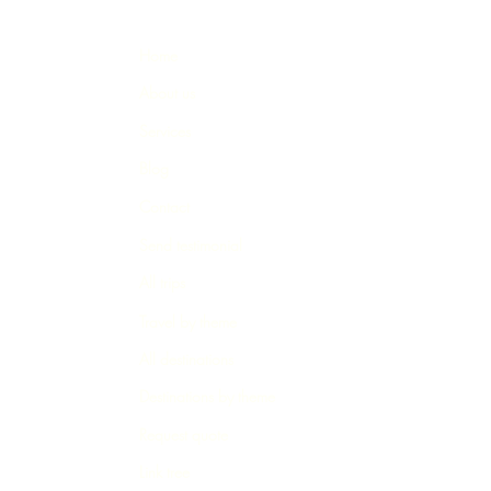
Home
About us
Services
Blog
Contact
Send testimonial
All trips
Travel by theme
All destinations
Destinations by theme
Request quote
Link tree