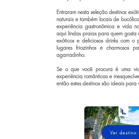
Entraram nesta seleção destinos exót
naturais e também locais de bucólica
experiência gastronômica e vida no
aqui lindas praias para quem gosta 
exóticos e deliciosos drinks com o 
lugares friozinhos e charmosos 
agarradinho.
Se o que você procura é uma via
experiência românticas e inesquecíve
então estes destinos são ideais para 
Ver destino