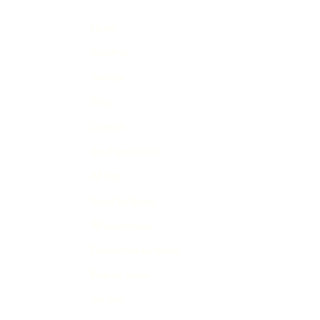
Home
About us
Services
Blog
Contact
Send testimonial
All trips
Travel by theme
All destinations
Destinations by theme
Request quote
Link tree