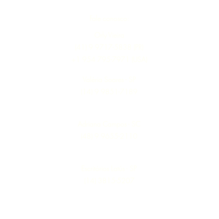
Fale conosco:
Orly Vieira
(41) 9 9717-5838 (PR)
+1 954 795-7971 (USA)
Valéria Soares - SP
(14) 9 9851-7189
Adriana Campos - SC
(48) 9 9655-2110
Escritórios Latús - SP
(14) 3815-5207