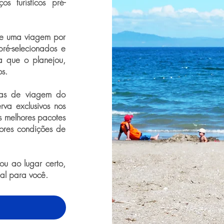
s turísticos pré-
de uma viagem por
ré-selecionados e
a que o planejou,
os.
ras de viagem do
rva exclusivos nos
os melhores pacotes
ores condições de
u ao lugar certo,
eal para você.