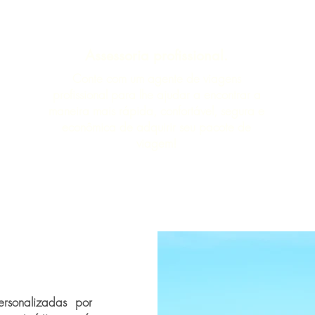
Assessoria profissional.
Conte com um agente de viagens
profissional para lhe ajudar a encontrar a
maneira mais rápida, confortável, segura e
econômica de adquirir seu pacote de
viagem!
rsonalizadas por