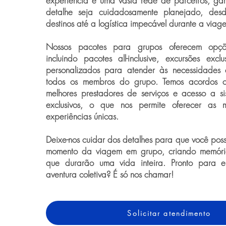
experiência e uma vasta rede de parceiros, ga
detalhe seja cuidadosamente planejado, des
destinos até a logística impecável durante a viag
Nossos pacotes para grupos oferecem opções
incluindo pacotes all-inclusive, excursões exclu
personalizados para atender às necessidades 
todos os membros do grupo. Temos acordos c
melhores prestadores de serviços e acesso a s
exclusivos, o que nos permite oferecer as m
experiências únicas.
Deixe-nos cuidar dos detalhes para que você pos
momento da viagem em grupo, criando memória
que durarão uma vida inteira. Pronto para
aventura coletiva? É só nos chamar!
Solicitar atendimento