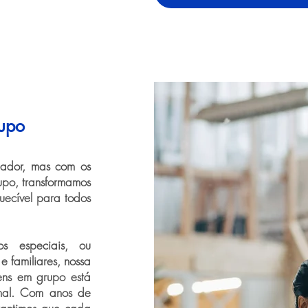
upo
iador, mas com os
upo, transformamos
uecível para todos
s especiais, ou
 familiares, nossa
ens em grupo está
nal. Com anos de