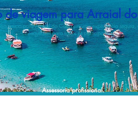
 de viagem para Arraial d
 em grupo para Arraial do Cabo em uma experiência segura,
inesquecível para todos os participantes.
Assessoria profissional.
Conte com um agente de viagens
profissional para lhe ajudar a planejar as
suas viagens em grupo de forma prática,
confortável, segura e econômica!