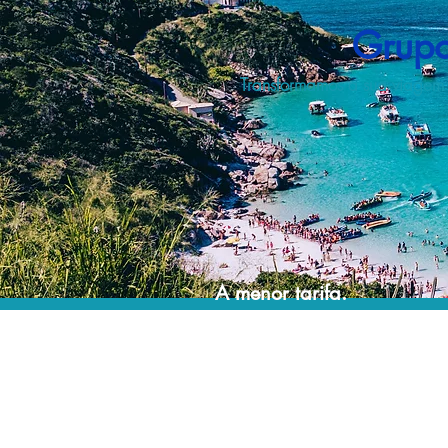
Grupo
Transformamos a sua viagem
A menor tarifa.
Acordos comerciais e acesso a sistemas de
reserva exclusivos nos permitem planejar as
suas viagens em grupo pelo melhor preço!