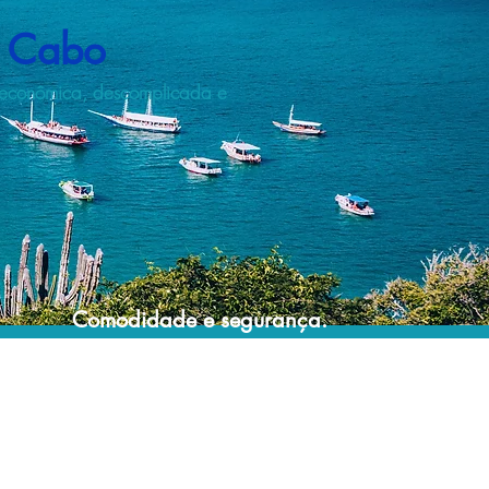
o Cabo
 econômica, descomplicada e
Comodidade e segurança.
Não perca horas da sua vida organizando
grupos complexos e estressantes e evite
problemas e surpresas que podem
comprometer a sua viagem!