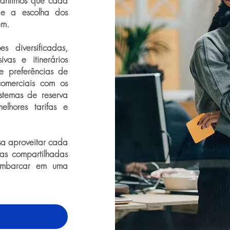
rantimos que cada
de a escolha dos
em.
 diversificadas,
sivas e itinerários
e preferências de
omerciais com os
istemas de reserva
elhores tarifas e
sa aproveitar cada
s compartilhadas
 embarcar em uma