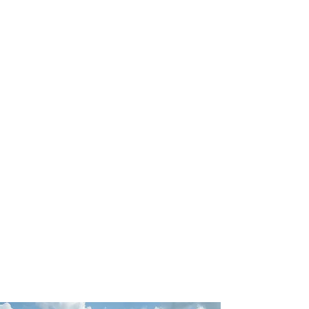
Conte com um agente de viagens
profissional para lhe ajudar a planejar
as suas viagens em grupo de forma
prática, confortável, segura e
econômica!
Comodidade e segurança.
Não perca horas da sua vida
organizando grupos complexos e
estressantes e evite problemas e
surpresas que podem comprometer a
sua viagem!