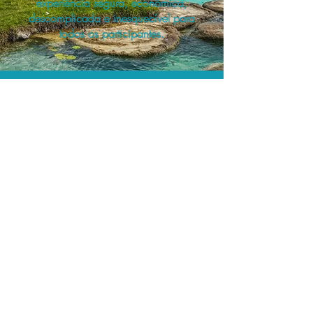
experiência segura, econômica,
descomplicada e inesquecível para
todos os participantes.
A menor tarifa.
Acordos comerciais e acesso a
sistemas de reserva exclusivos nos
permitem planejar as suas viagens em
grupo pelo melhor preço!
Assessoria profissional.