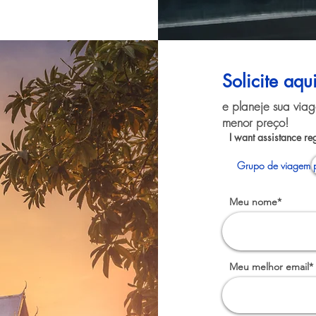
Solicite aqu
e planeje sua via
menor preço!
I want assistance re
Grupo de viagem 
Meu nome*
Meu melhor email*