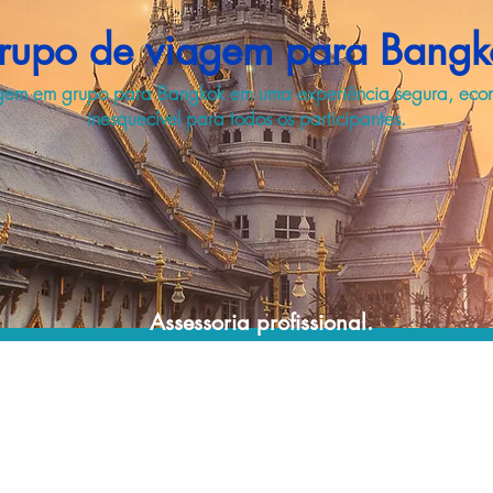
rupo de viagem para Bangk
agem em grupo para Bangkok em uma experiência segura, eco
inesquecível para todos os participantes.
Assessoria profissional.
Conte com um agente de viagens
profissional para lhe ajudar a planejar as
suas viagens em grupo de forma prática,
confortável, segura e econômica!