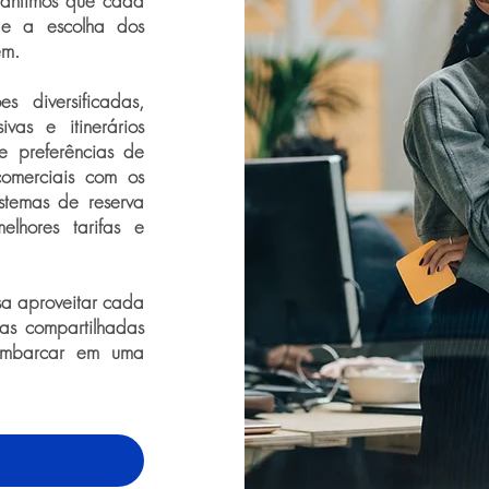
rantimos que cada
de a escolha dos
em.
 diversificadas,
sivas e itinerários
e preferências de
omerciais com os
istemas de reserva
elhores tarifas e
sa aproveitar cada
s compartilhadas
 embarcar em uma