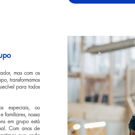
upo
iador, mas com os
upo, transformamos
uecível para todos
s especiais, ou
 familiares, nossa
ens em grupo está
nal. Com anos de