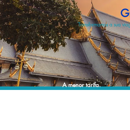
G
Transformamos a sua vi
A menor tarifa.
Acordos comerciais e acesso a sistemas de
reserva exclusivos nos permitem planejar as
suas viagens em grupo pelo melhor preço!