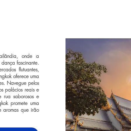
ailândia, onde a
dança fascinante.
cados flutuantes,
angkok oferece uma
tes. Navegue pelos
s palácios reais e
e rua saborosos e
ngkok promete uma
 e aromas que irão