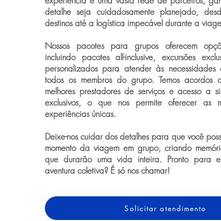
experiência e uma vasta rede de parceiros, ga
detalhe seja cuidadosamente planejado, des
destinos até a logística impecável durante a viag
Nossos pacotes para grupos oferecem opções
incluindo pacotes all-inclusive, excursões exclu
personalizados para atender às necessidades 
todos os membros do grupo. Temos acordos c
melhores prestadores de serviços e acesso a s
exclusivos, o que nos permite oferecer as m
experiências únicas.
Deixe-nos cuidar dos detalhes para que você pos
momento da viagem em grupo, criando memória
que durarão uma vida inteira. Pronto para
aventura coletiva? É só nos chamar!
Solicitar atendimento