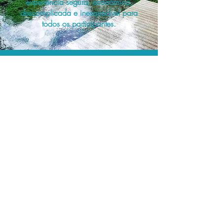
experiência segura, econômica,
descomplicada e inesquecível para
todos os participantes.
A menor tarifa.
Acordos comerciais e acesso a
sistemas de reserva exclusivos nos
permitem planejar as suas viagens em
grupo pelo melhor preço!
Assessoria profissional.