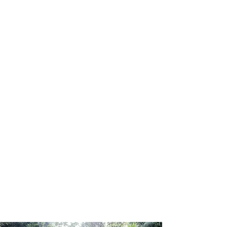
Conte com um agente de viagens
profissional para lhe ajudar a planejar
as suas viagens em grupo de forma
prática, confortável, segura e
econômica!
Comodidade e segurança.
Não perca horas da sua vida
organizando grupos complexos e
estressantes e evite problemas e
surpresas que podem comprometer a
sua viagem!