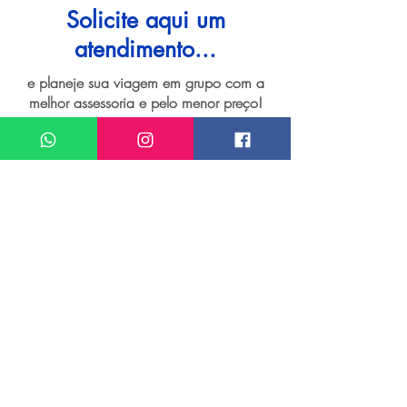
Solicite aqui um
atendimento...
e planeje sua viagem em grupo com a
melhor assessoria e pelo menor preço!
I want assistance regarding
Grupo de viagem para Bonito
Meu nome*
Sobrenome*
Meu melhor email*