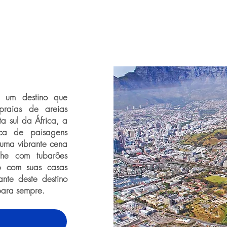
 um destino que
raias de areias
a sul da África, a
ca de paisagens
 uma vibrante cena
ulhe com tubarões
ap com suas casas
ante deste destino
para sempre.