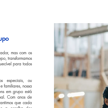
upo
iador, mas com os
upo, transformamos
uecível para todos
s especiais, ou
 familiares, nossa
ens em grupo está
nal. Com anos de
rantimos que cada