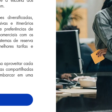
de a escolha dos
em.
 diversificadas,
sivas e itinerários
e preferências de
omerciais com os
istemas de reserva
elhores tarifas e
sa aproveitar cada
s compartilhadas
 embarcar em uma