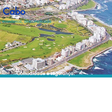
o Cabo
, econômica, descomplicada
Comodidade e segurança.
Não perca horas da sua vida organizando
grupos complexos e estressantes e evite
problemas e surpresas que podem
comprometer a sua viagem!