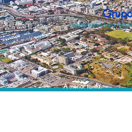
Grupo
Transformamos a sua viage
A menor tarifa.
Acordos comerciais e acesso a sistemas de
reserva exclusivos nos permitem planejar as
suas viagens em grupo pelo melhor preço!