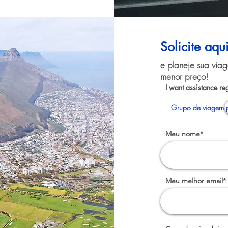
Solicite aqu
e planeje sua via
menor preço!
I want assistance re
Grupo de viagem 
Meu nome*
Meu melhor email*