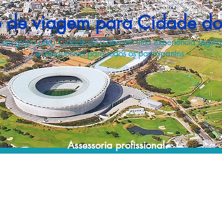
 de viagem para Cidade d
m em grupo para Cidade do Cabo em uma experiência segura
e inesquecível para todos os participantes.
Assessoria profissional.
Conte com um agente de viagens
profissional para lhe ajudar a planejar as
suas viagens em grupo de forma prática,
confortável, segura e econômica!