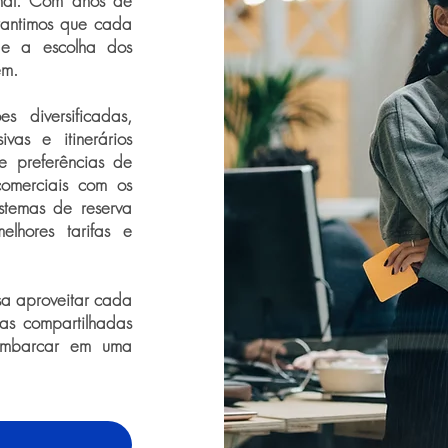
nal. Com anos de
rantimos que cada
de a escolha dos
em.
 diversificadas,
sivas e itinerários
e preferências de
omerciais com os
istemas de reserva
elhores tarifas e
sa aproveitar cada
s compartilhadas
 embarcar em uma