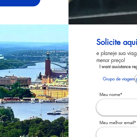
Solicite aqu
e planeje sua via
menor preço!
I want assistance re
Grupo de viagem 
Meu nome*
Meu melhor email*