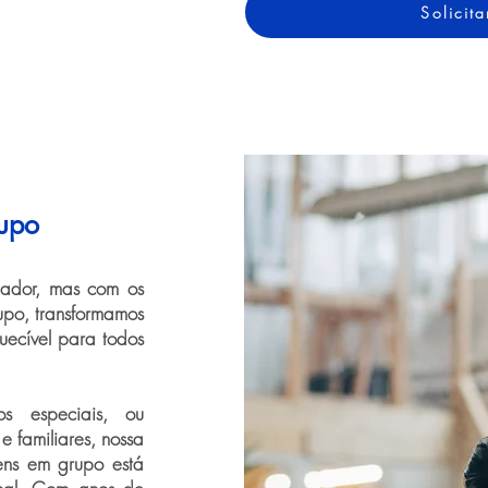
Solicit
upo
iador, mas com os
upo, transformamos
uecível para todos
s especiais, ou
 familiares, nossa
ens em grupo está