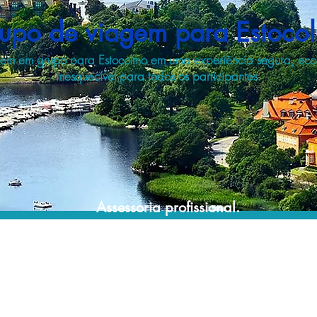
upo de viagem para Estoco
gem em grupo para Estocolmo em uma experiência segura, ec
inesquecível para todos os participantes.
Assessoria profissional.
Conte com um agente de viagens
profissional para lhe ajudar a planejar as
suas viagens em grupo de forma prática,
confortável, segura e econômica!