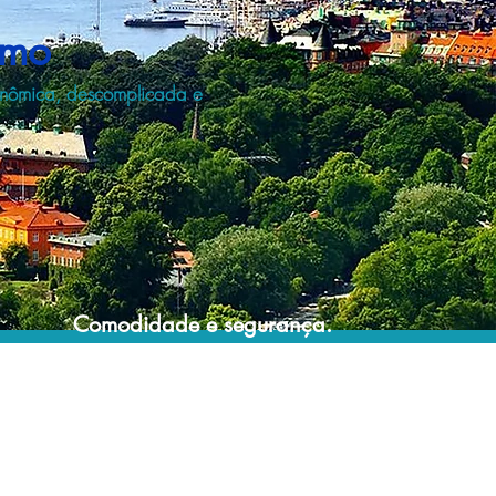
lmo
onômica, descomplicada e
Comodidade e segurança.
Não perca horas da sua vida organizando
grupos complexos e estressantes e evite
problemas e surpresas que podem
comprometer a sua viagem!