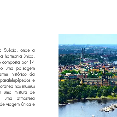
da Suécia, onde a
a harmonia única.
é composta por 14
endo uma paisagem
rme histórico da
paralelepípedos e
porânea nos museus
m uma mistura de
e uma atmosfera
 de viagem única e