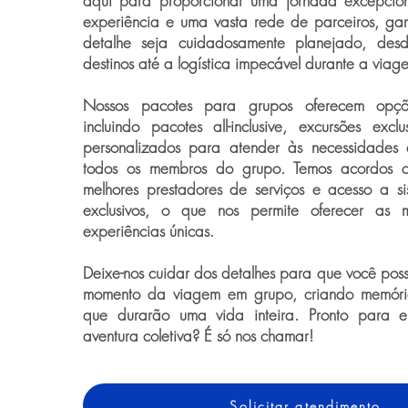
aqui para proporcionar uma jornada excepcio
experiência e uma vasta rede de parceiros, ga
detalhe seja cuidadosamente planejado, des
destinos até a logística impecável durante a viag
Nossos pacotes para grupos oferecem opções
incluindo pacotes all-inclusive, excursões exclu
personalizados para atender às necessidades 
todos os membros do grupo. Temos acordos c
melhores prestadores de serviços e acesso a s
exclusivos, o que nos permite oferecer as m
experiências únicas.
Deixe-nos cuidar dos detalhes para que você pos
momento da viagem em grupo, criando memória
que durarão uma vida inteira. Pronto para
aventura coletiva? É só nos chamar!
Solicitar atendimento