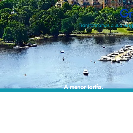
Gr
Transformamos a sua via
A menor tarifa.
Acordos comerciais e acesso a sistemas de
reserva exclusivos nos permitem planejar as
suas viagens em grupo pelo melhor preço!