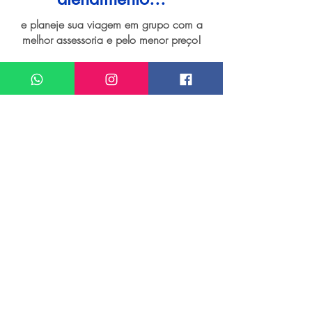
e planeje sua viagem em grupo com a
melhor assessoria e pelo menor preço!
I want assistance regarding
Grupo de viagem para Ilha de Malta
Meu nome*
Sobrenome*
Meu melhor email*
Meu WhatsApp (com DDD)*