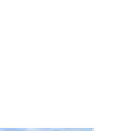
Conte com um agente de viagens
profissional para lhe ajudar a planejar
as suas viagens em grupo de forma
prática, confortável, segura e
econômica!
Comodidade e segurança.
Não perca horas da sua vida
organizando grupos complexos e
estressantes e evite problemas e
surpresas que podem comprometer a
sua viagem!