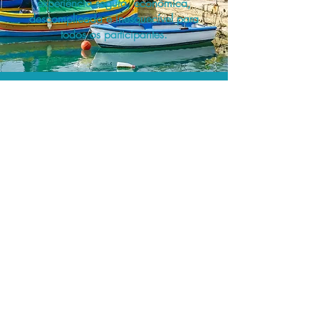
experiência segura, econômica,
descomplicada e inesquecível para
todos os participantes.
A menor tarifa.
Acordos comerciais e acesso a
sistemas de reserva exclusivos nos
permitem planejar as suas viagens em
grupo pelo melhor preço!
Assessoria profissional.