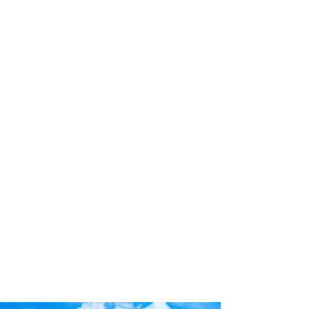
Conte com um agente de viagens
profissional para lhe ajudar a planejar
as suas viagens em grupo de forma
prática, confortável, segura e
econômica!
Comodidade e segurança.
Não perca horas da sua vida
organizando grupos complexos e
estressantes e evite problemas e
surpresas que podem comprometer a
sua viagem!