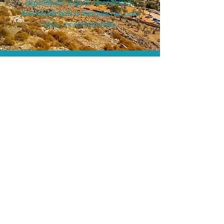
experiência segura, econômica,
descomplicada e inesquecível para
todos os participantes.
A menor tarifa.
Acordos comerciais e acesso a
sistemas de reserva exclusivos nos
permitem planejar as suas viagens em
grupo pelo melhor preço!
Assessoria profissional.