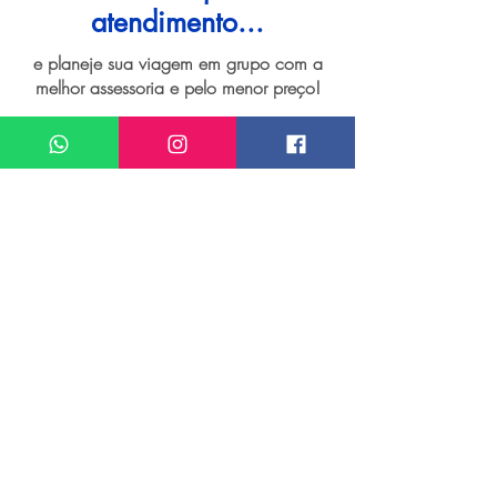
atendimento...
e planeje sua viagem em grupo com a
melhor assessoria e pelo menor preço!
I want assistance regarding
Grupo de viagem para Ilha de Rhodes
Meu nome*
Sobrenome*
Meu melhor email*
Meu WhatsApp (com DDD)*