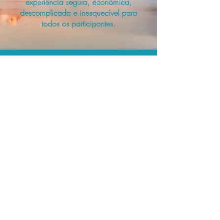
experiência segura, econômica,
descomplicada e inesquecível para
todos os participantes.
A menor tarifa.
Acordos comerciais e acesso a
sistemas de reserva exclusivos nos
permitem planejar as suas viagens em
grupo pelo melhor preço!
Assessoria profissional.