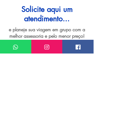
Solicite aqui um
atendimento...
e planeje sua viagem em grupo com a
melhor assessoria e pelo menor preço!
I want assistance regarding
Grupo de viagem para Ilhas Lofoten
Meu nome*
Sobrenome*
Meu melhor email*