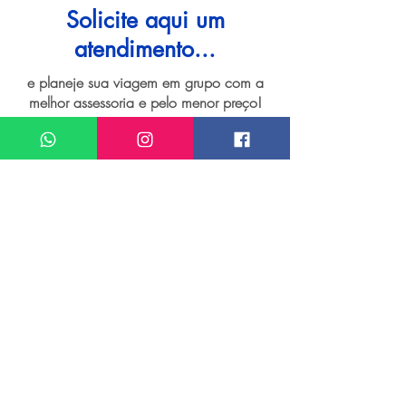
Solicite aqui um
atendimento...
e planeje sua viagem em grupo com a
melhor assessoria e pelo menor preço!
I want assistance regarding
Grupo de viagem para Jericoacoara
Meu nome*
Sobrenome*
Meu melhor email*