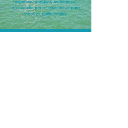
experiência segura, econômica,
descomplicada e inesquecível para
todos os participantes.
A menor tarifa.
Acordos comerciais e acesso a
sistemas de reserva exclusivos nos
permitem planejar as suas viagens em
grupo pelo melhor preço!
Assessoria profissional.