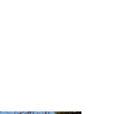
Conte com um agente de viagens
profissional para lhe ajudar a planejar
as suas viagens em grupo de forma
prática, confortável, segura e
econômica!
Comodidade e segurança.
Não perca horas da sua vida
organizando grupos complexos e
estressantes e evite problemas e
surpresas que podem comprometer a
sua viagem!