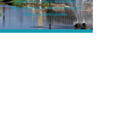
experiência segura, econômica,
descomplicada e inesquecível para
todos os participantes.
A menor tarifa.
Acordos comerciais e acesso a
sistemas de reserva exclusivos nos
permitem planejar as suas viagens em
grupo pelo melhor preço!
Assessoria profissional.