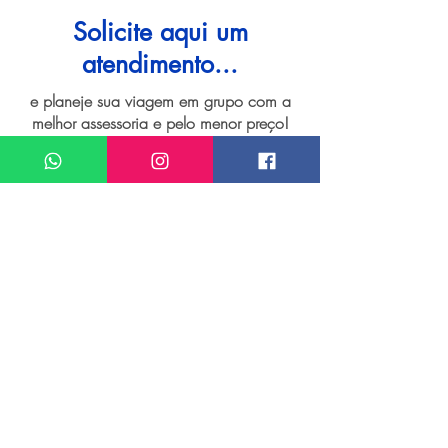
Solicite aqui um
atendimento...
e planeje sua viagem em grupo com a
melhor assessoria e pelo menor preço!
I want assistance regarding
Grupo de viagem para Ouro Preto
Meu nome*
Sobrenome*
Meu melhor email*