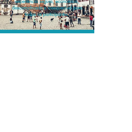
experiência segura, econômica,
descomplicada e inesquecível para
todos os participantes.
A menor tarifa.
Acordos comerciais e acesso a
sistemas de reserva exclusivos nos
permitem planejar as suas viagens em
grupo pelo melhor preço!
Assessoria profissional.