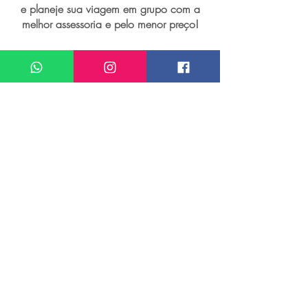
e planeje sua viagem em grupo com a
melhor assessoria e pelo menor preço!
I want assistance regarding
Grupo de viagem para Phuket
Meu nome*
Sobrenome*
Meu melhor email*
Meu WhatsApp (com DDD)*