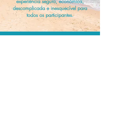
experiência segura, econômica,
descomplicada e inesquecível para
todos os participantes.
A menor tarifa.
Acordos comerciais e acesso a
sistemas de reserva exclusivos nos
permitem planejar as suas viagens em
grupo pelo melhor preço!
Assessoria profissional.