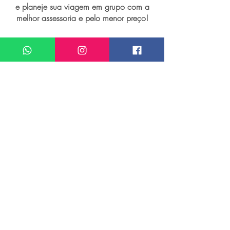
e planeje sua viagem em grupo com a
melhor assessoria e pelo menor preço!
I want assistance regarding
Grupo de viagem para Salvador
Meu nome*
Sobrenome*
Meu melhor email*
Meu WhatsApp (com DDD)*