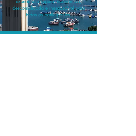
experiência segura, econômica,
descomplicada e inesquecível para
todos os participantes.
A menor tarifa.
Acordos comerciais e acesso a
sistemas de reserva exclusivos nos
permitem planejar as suas viagens em
grupo pelo melhor preço!
Assessoria profissional.