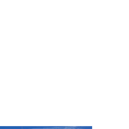
Conte com um agente de viagens
profissional para lhe ajudar a planejar
as suas viagens em grupo de forma
prática, confortável, segura e
econômica!
Comodidade e segurança.
Não perca horas da sua vida
organizando grupos complexos e
estressantes e evite problemas e
surpresas que podem comprometer a
sua viagem!