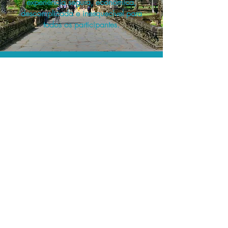
experiência segura, econômica,
descomplicada e inesquecível para
todos os participantes.
A menor tarifa.
Acordos comerciais e acesso a
sistemas de reserva exclusivos nos
permitem planejar as suas viagens em
grupo pelo melhor preço!
Assessoria profissional.