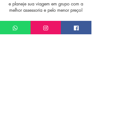
e planeje sua viagem em grupo com a
melhor assessoria e pelo menor preço!
I want assistance regarding
Grupo de viagem para Siem Reap
Meu nome*
Sobrenome*
Meu melhor email*
Meu WhatsApp (com DDD)*