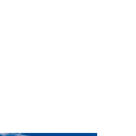
Conte com um agente de viagens
profissional para lhe ajudar a planejar
as suas viagens em grupo de forma
prática, confortável, segura e
econômica!
Comodidade e segurança.
Não perca horas da sua vida
organizando grupos complexos e
estressantes e evite problemas e
surpresas que podem comprometer a
sua viagem!