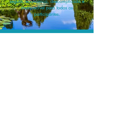
segura, econômica, descomplicada e
inesquecível para todos os
participantes.
A menor tarifa.
Acordos comerciais e acesso a
sistemas de reserva exclusivos nos
permitem planejar as suas viagens em
grupo pelo melhor preço!
Assessoria profissional.