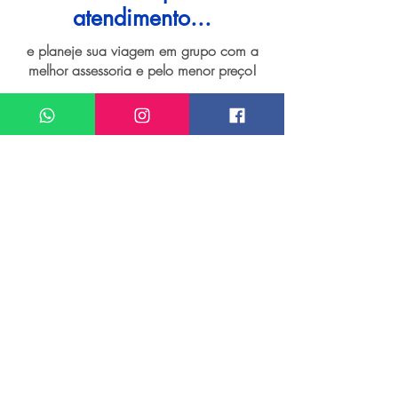
atendimento...
e planeje sua viagem em grupo com a
melhor assessoria e pelo menor preço!
I want assistance regarding
Grupo de viagem para Viena
Meu nome*
Sobrenome*
Meu melhor email*
Meu WhatsApp (com DDD)*