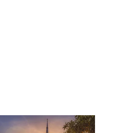
profissional para lhe ajudar a
encontrar a maneira mais confortável,
segura e econômica de hospedagem!
Comodidade e segurança.
Não perca horas da sua vida
pesquisando por hospedagem e evite
problemas que podem atrapalhar sua
estadia!