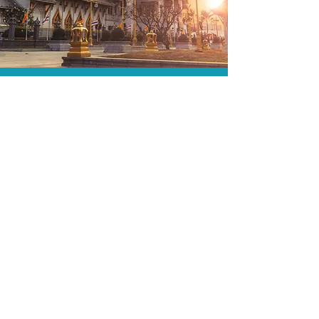
As menores tarifas.
Acordos comerciais e acesso a
sistemas de reserva exclusivos nos
permitem encontrar a menor tarifa para
sua hospedagem!
Assessoria profissional.
Conte com um agente de viagens