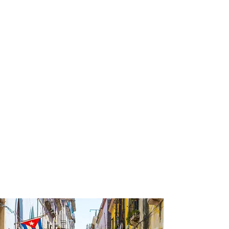
profissional para lhe ajudar a
encontrar a maneira mais confortável,
segura e econômica de hospedagem!
Comodidade e segurança.
Não perca horas da sua vida
pesquisando por hospedagem e evite
problemas que podem atrapalhar sua
estadia!