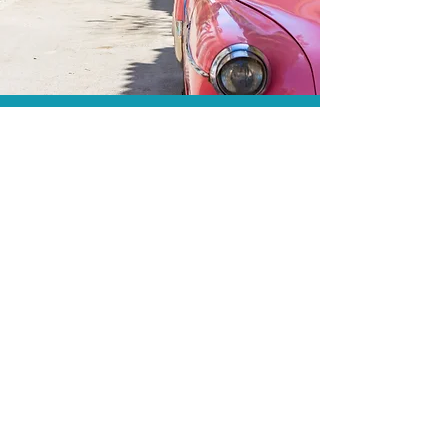
As menores tarifas.
Acordos comerciais e acesso a
sistemas de reserva exclusivos nos
permitem encontrar a menor tarifa para
sua hospedagem!
Assessoria profissional.
Conte com um agente de viagens