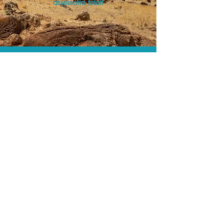
assessoria total!
As menores tarifas.
Acordos comerciais e acesso a
sistemas de reserva exclusivos nos
permitem encontrar a menor tarifa para
sua hospedagem!
Assessoria profissional.
Conte com um agente de viagens