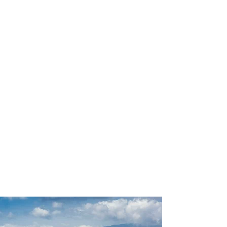
profissional para lhe ajudar a
encontrar a maneira mais confortável,
segura e econômica de hospedagem!
Comodidade e segurança.
Não perca horas da sua vida
pesquisando por hospedagem e evite
problemas que podem atrapalhar sua
estadia!