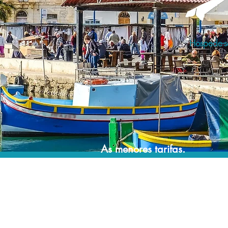
Hospede-se
As menores tarifas.
Acordos comerciais e acesso a sistemas de
reserva exclusivos nos permitem encontrar a
menor tarifa para sua hospedagem!