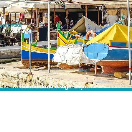
oria total!
Comodidade e segurança.
Não perca horas da sua vida pesquisando
por hospedagem e evite problemas que
podem atrapalhar sua estadia!