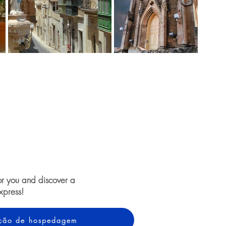
or you and discover a
xpress!
tação de hospedagem