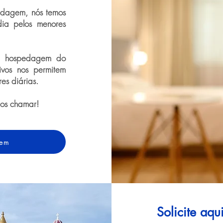
dagem, nós temos
dia pelos menores
de hospedagem do
ivos nos permitem
res diárias.
nos chamar!
gem
Solicite aq