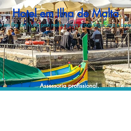
Hotel em Ilha de Malta
 em Ilha de Malta pelo melhor preço e com segurança e assess
Assessoria profissional.
Conte com um agente de viagens
profissional para lhe ajudar a encontrar a
maneira mais confortável, segura e
econômica de hospedagem!