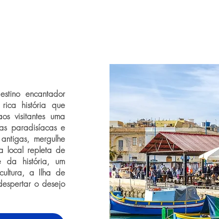
stino encantador
ica história que
os visitantes uma
ias paradisíacas e
 antigas, mergulhe
a local repleta de
 da história, um
ultura, a Ilha de
despertar o desejo