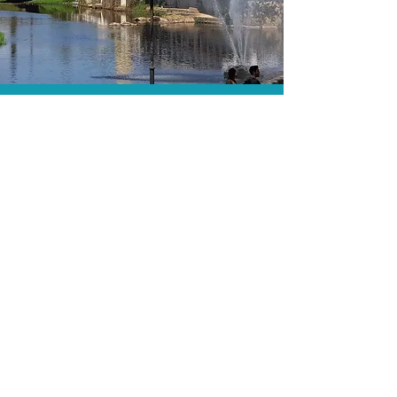
As menores tarifas.
Acordos comerciais e acesso a
sistemas de reserva exclusivos nos
permitem encontrar a menor tarifa para
sua hospedagem!
Assessoria profissional.
Conte com um agente de viagens