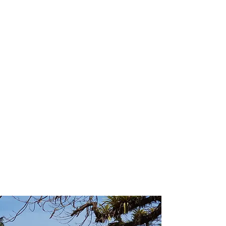
profissional para lhe ajudar a
encontrar a maneira mais confortável,
segura e econômica de hospedagem!
Comodidade e segurança.
Não perca horas da sua vida
pesquisando por hospedagem e evite
problemas que podem atrapalhar sua
estadia!